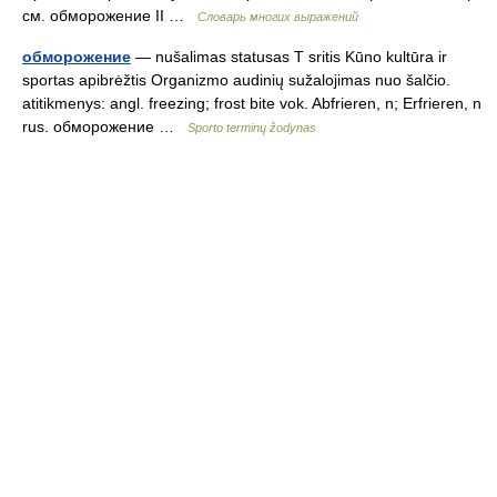
см. обморожение II …
Словарь многих выражений
обморожение
— nušalimas statusas T sritis Kūno kultūra ir
sportas apibrėžtis Organizmo audinių sužalojimas nuo šalčio.
atitikmenys: angl. freezing; frost bite vok. Abfrieren, n; Erfrieren, n
rus. обморожение …
Sporto terminų žodynas