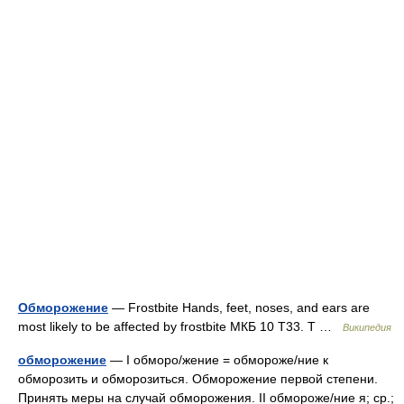
Обморожение
— Frostbite Hands, feet, noses, and ears are
most likely to be affected by frostbite МКБ 10 T33. T …
Википедия
обморожение
— I обморо/жение = обмороже/ние к
обморозить и обморозиться. Обморожение первой степени.
Принять меры на случай обморожения. II обмороже/ние я; ср.;