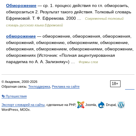
Обморожение
— ср. 1. процесс действия по гл. обморозить,
обморозиться 2. Результат такого действия. Толковый словарь
Ефремовой. Т. Ф. Ефремова. 2000 …
Современный толковый
словарь русского языка Ефремовой
обморожение
— обморожение, обморожения, обморожения,
обморожений, обморожению, обморожениям, обморожение,
обморожения, обморожением, обморожениями, обморожении,
обморожениях (Источник: «Полная акцентуированная
парадигма по А. А. Зализняку») …
Формы слов
© Академик, 2000-2026
18+
Обратная связь:
Техподдержка
,
Реклама на сайте
👣 Путешествия
Экспорт словарей на сайты
, сделанные на PHP,
Joomla,
Drupal,
WordPress, MODx.